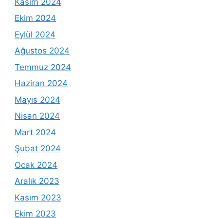
Kasım 2024
Ekim 2024
Eylül 2024
Ağustos 2024
Temmuz 2024
Haziran 2024
Mayıs 2024
Nisan 2024
Mart 2024
Şubat 2024
Ocak 2024
Aralık 2023
Kasım 2023
Ekim 2023