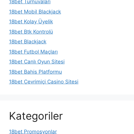
18bet Turnuvaları
18bet Mobil Blackjack
18bet Kolay Üyelik
18bet Btk Kontrolü
18bet Blackjack
18bet Futbol Maçları
18bet Canlı Oyun Sitesi
18bet Bahis Platformu
18bet Çevrimiçi Casino Sitesi
Kategoriler
18bet Promosyonlar