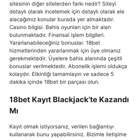
sitesinin diğer sitelerden farkı nedir? Siteyi
detaylı olarak incelemek için detaylı olarak ele
alacağımız konular burada yer almaktadır.
Casino bilgisi. Bahis oyunları için bir alan
bulunmaktadır. Finansal işlem bilgileri.
Yararlanabileceğiniz bonuslar. 18bet
hizmetlerinden yararlanmak için üye olmanız
gerekmektedir. Üyelere bahis alanında çeşitli
bonuslar verilmektedir. Abonelik işlemi oldukça
kolaydır. Etkinliği tamamlayın ve sadece 5
dakika içinde 18bet bir parçası olun.
18bet Kayıt Blackjack’te Kazandı
Mı
Kayıt olmak istiyorsanız, verilen bağlantıyı
kullanarak bunu yapabilirsiniz. Bizimle iletişime