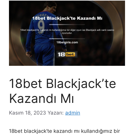
18bet Blackjack’te
Kazandı Mı
Kasım 18, 2023
Yazarı:
admin
18bet blackjack’te kazandı mı kullandığımız bir