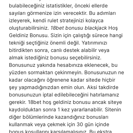
bulabileceğiniz istatistikler, önceki ellerde
sayıları görmenize izin verecektir. Bu adımları
izleyerek, kendi rulet stratejinizi kolayca
oluşturabilirsiniz.
18bet bonusu blackjack
Hoş
Geldiniz Bonusu. Sizin için çalıştığı sürece hangi
tekniği seçtiğiniz önemli değil. Yatırımınızı
bitirdikten sonra, canlı destek alabilir veya
almak istediğiniz bonusu seçebilirsiniz.
Bonusunuz yakında hesabınıza eklenecek, bu
yüzden sormaktan çekinmeyin. Bonusunuzun ne
kadar olacağını öğrenene kadar sitede hiçbir
şey yapmadığınızdan emin olun. Aksi takdirde
bonusunuzun iptal edilebileceğini hatırlamanız
gerekir. 18bet hoş geldiniz bonusu ancak siteye
kaydolduktan sonra 1 kez yararlanabilir. Sitenin
diğer bölümlerinde kazandığınız bonusları
kullanmak veya çekmek için 30 gün içinde
bonus koşullarını karşılamalısınız. Bu ekstra