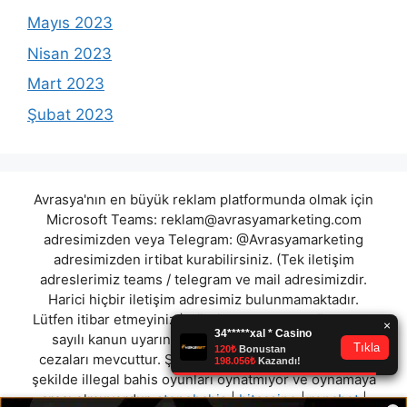
Mayıs 2023
Nisan 2023
Mart 2023
Şubat 2023
Avrasya'nın en büyük reklam platformunda olmak için
Microsoft Teams:
reklam@avrasyamarketing.com
adresimizden veya Telegram: @Avrasyamarketing
adresimizden irtibat kurabilirsiniz. (Tek iletişim
adreslerimiz teams / telegram ve mail adresimizdir.
Harici hiçbir iletişim adresimiz bulunmamaktadır.
Lütfen itibar etmeyiniz.) Türkiye yasalarına göre 7258
sayılı kanun uyarınca yasa dışı bahis oynamanın
cezaları mevcuttur. Şu an bulunduğunuz site hiç bir
şekilde illegal bahis oyunları oynatmıyor ve oynamaya
aracı olmuyordur.
stonebahis
|
bitcasino
|
ronabet
|