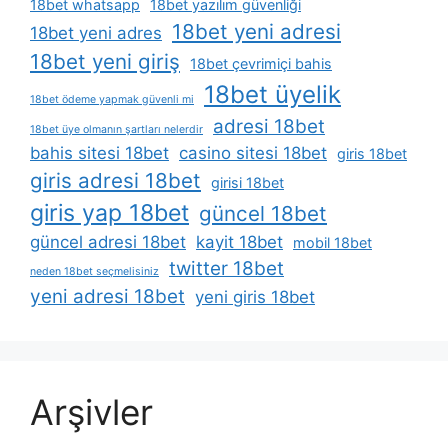
18bet whatsapp
18bet yazılım güvenliği
18bet yeni adresi
18bet yeni adres
18bet yeni giriş
18bet çevrimiçi bahis
18bet üyelik
18bet ödeme yapmak güvenli mi
adresi 18bet
18bet üye olmanın şartları nelerdir
bahis sitesi 18bet
casino sitesi 18bet
giris 18bet
giris adresi 18bet
girisi 18bet
giris yap 18bet
güncel 18bet
güncel adresi 18bet
kayit 18bet
mobil 18bet
twitter 18bet
neden 18bet seçmelisiniz
yeni adresi 18bet
yeni giris 18bet
Arşivler