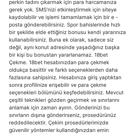
perkin tadını çıkarmak için para harcamanıza
gerek yok. SMS’nizi etkinleştirmek için siteye
kaydolabilir ve işlemi tamamlamak için bir e -
posta gönderebilirsiniz. Spor bahislerinde hızlı
bir şekilde elde ettiğiniz bonusu kendi yararınıza
kullanabilirsiniz. Buna ek olarak, sadece siz
değil, aynı konut adresinde yaşadığınız başka
bir kişi bu bonustan yararlanamaz. 18bet
Çekme. 18bet hesabınızdan para çekmek
oldukça basittir ve farklı seçeneklerden daha
fazlasına sahipsiniz. Hesabınıza giriş yaptıktan
sonra profilinize erişebilir ve para çekme
seçenekleri bölümünü keşfedebilirsiniz. Mevcut
çeşitli teknikleri gözden geçirmek ve sınırlarını
anlamak için zaman ayırın. Gönderinizi bu
sınırların dışına gönderirseniz, prosedürünüz
reddedilecektir. Çekim prosedürlerimizde
güvenilir yöntemler kullandığınızdan emin