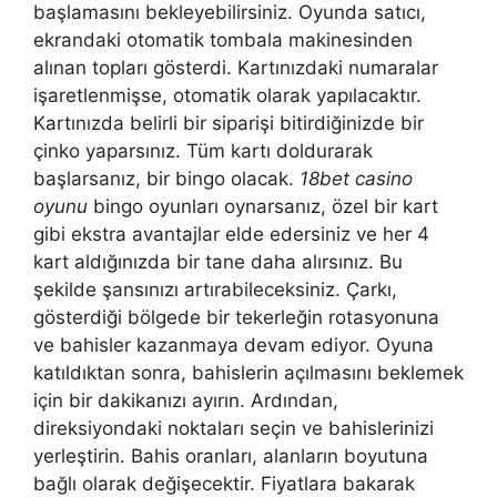
başlamasını bekleyebilirsiniz. Oyunda satıcı,
ekrandaki otomatik tombala makinesinden
alınan topları gösterdi. Kartınızdaki numaralar
işaretlenmişse, otomatik olarak yapılacaktır.
Kartınızda belirli bir siparişi bitirdiğinizde bir
çinko yaparsınız. Tüm kartı doldurarak
başlarsanız, bir bingo olacak.
18bet casino
oyunu
bingo oyunları oynarsanız, özel bir kart
gibi ekstra avantajlar elde edersiniz ve her 4
kart aldığınızda bir tane daha alırsınız. Bu
şekilde şansınızı artırabileceksiniz. Çarkı,
gösterdiği bölgede bir tekerleğin rotasyonuna
ve bahisler kazanmaya devam ediyor. Oyuna
katıldıktan sonra, bahislerin açılmasını beklemek
için bir dakikanızı ayırın. Ardından,
direksiyondaki noktaları seçin ve bahislerinizi
yerleştirin. Bahis oranları, alanların boyutuna
bağlı olarak değişecektir. Fiyatlara bakarak