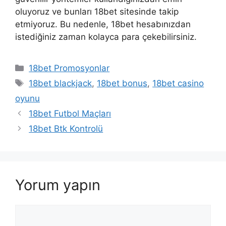
oluyoruz ve bunları 18bet sitesinde takip
etmiyoruz. Bu nedenle, 18bet hesabınızdan
istediğiniz zaman kolayca para çekebilirsiniz.
Kategoriler
18bet Promosyonlar
Etiketler
18bet blackjack
,
18bet bonus
,
18bet casino
oyunu
18bet Futbol Maçları
18bet Btk Kontrolü
Yorum yapın
Yorum