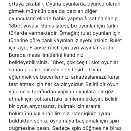
ortaya çıkabilir. Oyuna oyunlarda oyuncu olarak
girmek mümkün olsa da bazıları diğer
oyuncuların elinde bahis yapma fırsatına sahip.
18bet yuvası. Bahis sitesi, bu oyunlar için farklı
türlerde vermektedir. Örneğin; rulet oyunları için
türlerine göre canlı yayınları izleyebilirsiniz. Rulet
için ayrı, Fransız ruleti için ayrı yayınlar vardır.
Burada masa limitlerini kendiniz
belirleyebilirsiniz. 18bet, çok çeşitli slot oyunları
sunan popüler bir casino sitesidir. Oyun
eğlenmek ve becerilerinizi arkadaşlarınıza karşı
test etmek için harika bir yoldur. Belirli bir oyun
yapımcısı tarafından yapılan oyunlara bir göz
atmak için sol taraftaki isimlerini tıklayın. Belirli
bir oyun arıyorsanız, bulmak için arama
bölümünü kullanabilirsiniz. İstediğiniz oyunu
bulduktan sonra, oynamaya başlamak için spin
düğmesine basın. Sadece spin düğmesine biraz