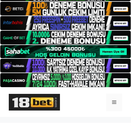
İçeriğe
atla
Menü