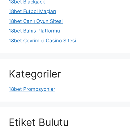
18bet Blackjack
18bet Futbol Maçları
18bet Canlı Oyun Sitesi
18bet Bahis Platformu
18bet Çevrimiçi Casino Sitesi
Kategoriler
18bet Promosyonlar
Etiket Bulutu