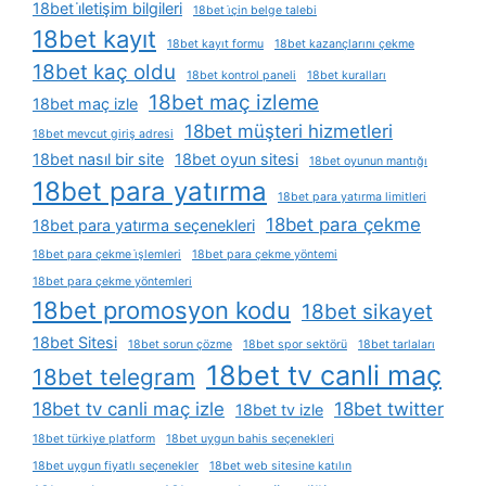
18bet i̇letişim bilgileri
18bet i̇çin belge talebi
18bet kayıt
18bet kayıt formu
18bet kazançlarını çekme
18bet kaç oldu
18bet kontrol paneli
18bet kuralları
18bet maç izleme
18bet maç izle
18bet müşteri hizmetleri
18bet mevcut giriş adresi
18bet nasıl bir site
18bet oyun sitesi
18bet oyunun mantığı
18bet para yatırma
18bet para yatırma limitleri
18bet para çekme
18bet para yatırma seçenekleri
18bet para çekme i̇şlemleri
18bet para çekme yöntemi
18bet para çekme yöntemleri
18bet promosyon kodu
18bet sikayet
18bet Sitesi
18bet sorun çözme
18bet spor sektörü
18bet tarlaları
18bet tv canli maç
18bet telegram
18bet tv canli maç izle
18bet twitter
18bet tv izle
18bet türkiye platform
18bet uygun bahis seçenekleri
18bet uygun fiyatlı seçenekler
18bet web sitesine katılın