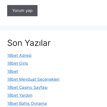
Son Yazılar
18bet Adresi
18bet Giriş
18bet
18bet Mevduat Seçenekleri
18bet Casino Sayfası
18bet Yardım
18bet Bahis Oynama