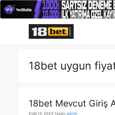
İçeriğe
atla
18bet uygun fiyat
18bet Mevcut Giriş 
Eylül 14, 2024
Yazarı:
admin