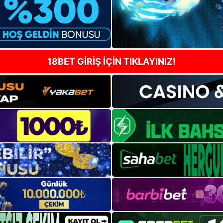
18BET GİRİŞ İÇİN TIKLAYINIZ!