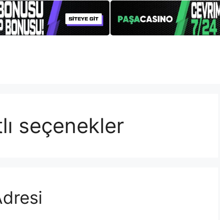
lı seçenekler
Adresi