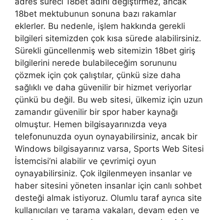
adres süreci 18bet adını değiştirmez, ancak
18bet mektubunun sonuna bazı rakamlar
eklerler. Bu nedenle, işlem hakkında gerekli
bilgileri sitemizden çok kısa sürede alabilirsiniz.
Sürekli güncellenmiş web sitemizin 18bet giriş
bilgilerini nerede bulabileceğim sorununu
çözmek için çok çalıştılar, çünkü size daha
sağlıklı ve daha güvenilir bir hizmet veriyorlar
çünkü bu değil. Bu web sitesi, ülkemiz için uzun
zamandır güvenilir bir spor haber kaynağı
olmuştur. Hemen bilgisayarınızda veya
telefonunuzda oyun oynayabilirsiniz, ancak bir
Windows bilgisayarınız varsa, Sports Web Sitesi
İstemcisi’ni alabilir ve çevrimiçi oyun
oynayabilirsiniz. Çok ilgilenmeyen insanlar ve
haber sitesini yöneten insanlar için canlı sohbet
desteği almak istiyoruz. Olumlu taraf ayrıca site
kullanıcıları ve tarama vakaları, devam eden ve