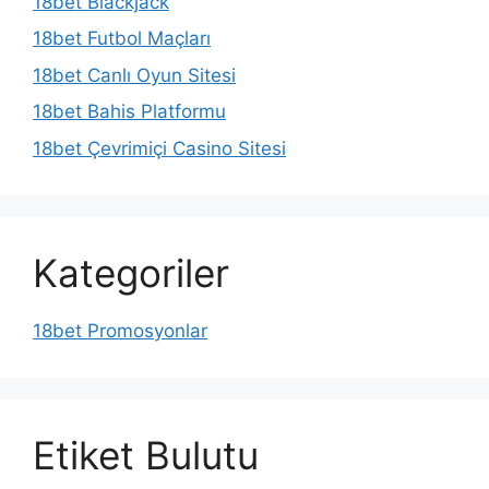
18bet Blackjack
18bet Futbol Maçları
18bet Canlı Oyun Sitesi
18bet Bahis Platformu
18bet Çevrimiçi Casino Sitesi
Kategoriler
18bet Promosyonlar
Etiket Bulutu