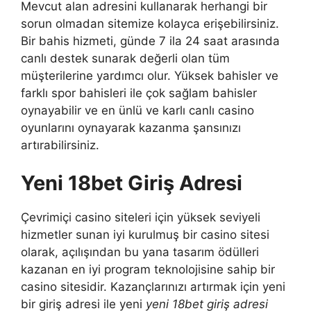
Mevcut alan adresini kullanarak herhangi bir
sorun olmadan sitemize kolayca erişebilirsiniz.
Bir bahis hizmeti, günde 7 ila 24 saat arasında
canlı destek sunarak değerli olan tüm
müşterilerine yardımcı olur. Yüksek bahisler ve
farklı spor bahisleri ile çok sağlam bahisler
oynayabilir ve en ünlü ve karlı canlı casino
oyunlarını oynayarak kazanma şansınızı
artırabilirsiniz.
Yeni 18bet Giriş Adresi
Çevrimiçi casino siteleri için yüksek seviyeli
hizmetler sunan iyi kurulmuş bir casino sitesi
olarak, açılışından bu yana tasarım ödülleri
kazanan en iyi program teknolojisine sahip bir
casino sitesidir. Kazançlarınızı artırmak için yeni
bir giriş adresi ile yeni
yeni 18bet giriş adresi