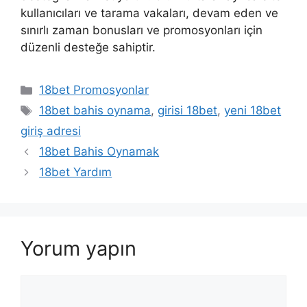
kullanıcıları ve tarama vakaları, devam eden ve
sınırlı zaman bonusları ve promosyonları için
düzenli desteğe sahiptir.
Kategoriler
18bet Promosyonlar
Etiketler
18bet bahis oynama
,
girisi 18bet
,
yeni 18bet
giriş adresi
18bet Bahis Oynamak
18bet Yardım
Yorum yapın
Yorum