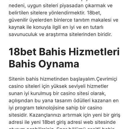
nedeni, uygun siteleri piyasadan çıkarmak ve
belirtilen sitelere yönlendirmektir. 18bet,
güvenilir üyelerden binlerce tanıtım makalesi ve
kaynak ile konuyla ilgili en iyi ve en tutarlı
savunuculuk ve araştırma sitelerinden biridir.
18bet Bahis Hizmetleri
Bahis Oynama
Sitenin bahis hizmetinden başlayalım.Çevrimiçi
casino siteleri için yüksek seviyeli hizmetler
sunan iyi kurulmuş bir casino sitesi olarak,
açılışından bu yana tasarım ödülleri kazanan en
iyi program teknolojisine sahip bir casino
sitesidir. Kazançlarınızı artırmak için yeni bir giriş
adresi ile yeni 18bet giriş adresi web sitesinde