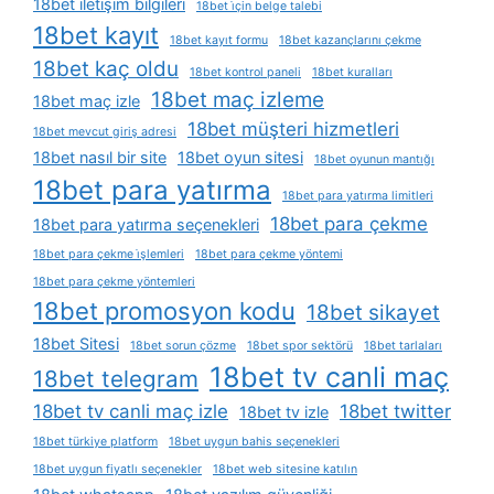
18bet i̇letişim bilgileri
18bet i̇çin belge talebi
18bet kayıt
18bet kayıt formu
18bet kazançlarını çekme
18bet kaç oldu
18bet kontrol paneli
18bet kuralları
18bet maç izleme
18bet maç izle
18bet müşteri hizmetleri
18bet mevcut giriş adresi
18bet nasıl bir site
18bet oyun sitesi
18bet oyunun mantığı
18bet para yatırma
18bet para yatırma limitleri
18bet para çekme
18bet para yatırma seçenekleri
18bet para çekme i̇şlemleri
18bet para çekme yöntemi
18bet para çekme yöntemleri
18bet promosyon kodu
18bet sikayet
18bet Sitesi
18bet sorun çözme
18bet spor sektörü
18bet tarlaları
18bet tv canli maç
18bet telegram
18bet tv canli maç izle
18bet twitter
18bet tv izle
18bet türkiye platform
18bet uygun bahis seçenekleri
18bet uygun fiyatlı seçenekler
18bet web sitesine katılın