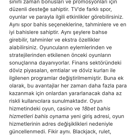
sınırlı zaman bonusları ve promosyonları için
düzenli desteğe sahiptir. TV’de farklı spor,
oyunlar ve parayla ilgili etkinlikler görebilirsiniz.
Aynı spor bahis seçeneklerine, tahminlere ve en
iyi bahislere sahiptir. Aynı şeylere bahse
girebilir, tahminler ve ekstra özellikler
alabilirsiniz. Oyuncuların eylemlerinden ve
stratejilerinden etkilenen önceki oyunların
sonuçlarına dayanıyorlar. Finans sektöründeki
döviz piyasaları, emtialar ve döviz kurları ile
ilgilenen programlar değiştirilmemiştir. Buna ek
olarak, bu avantajlar her zaman daha fazla para
kazanmak için onlardan yararlanacak daha az
riskli kullanıcılara sunulmaktadır. Oyun
hizmetindeki oyun, casino ve
18bet bahis
hizmetleri bahis oynama
yeni giriş adresi, oyun
hizmetlerinin adres değişiklikleri nedeniyle
güncellenmedi. Fikir aynı. Blackjack, rulet,