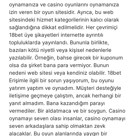
oynamanıza ve casino oyunlarını oynamanıza
izin veren bir oyun sitesidir. Ayrıca, bu web
sitesindeki hizmet kategorilerinin kalıcı olarak
sağlandığına dikkat edilmelidir. Her çevrimiçi
18bet üye şikayetleri internette ayrıntılı
topluluklarda yayınlandı. Bununla birlikte,
bazıları kötü niyetli veya kişisel nedenlerle
yazılabilir. Örneğin, bahse girecek bir kuponum
olsa da şirket bana para vermiyor. Bunun
nedeni web sitesi veya kendiniz olabilir. 18bet
Erişimle ilgili bir sorun yaşıyorum, bu oyunu
yatırım yaptım ve oynadım. Müşteri desteğiyle
iletişime geçmeye çalıştım, ancak herhangi bir
yanıt almadım. Bana kazandığım parayı
vermediler. Bir aldatmaca ve bir soygun. Casino
oynamayı seven olası insanlar, casino oynamayı
seven arkadaşlara sahip olmaktan zevk
alacaklar. Bu oyun alanlarında yaygın bir