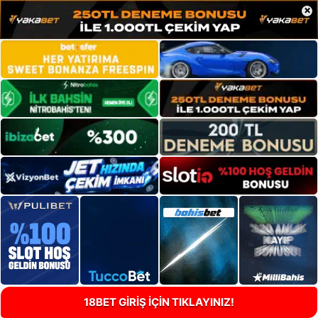
×
18BET GİRİŞ İÇİN TIKLAYINIZ!