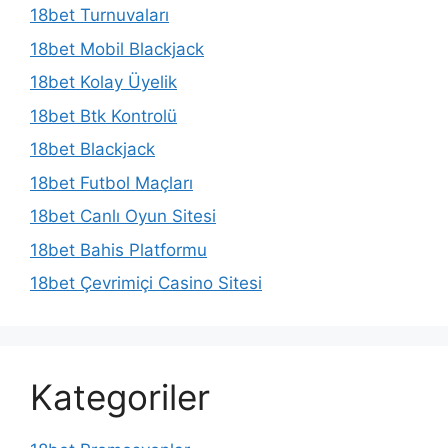
18bet Turnuvaları
18bet Mobil Blackjack
18bet Kolay Üyelik
18bet Btk Kontrolü
18bet Blackjack
18bet Futbol Maçları
18bet Canlı Oyun Sitesi
18bet Bahis Platformu
18bet Çevrimiçi Casino Sitesi
Kategoriler