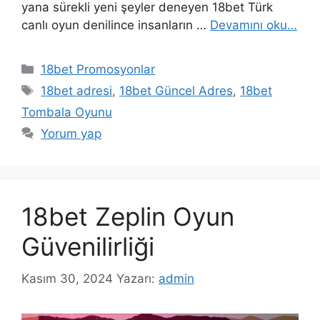
yana sürekli yeni şeyler deneyen 18bet Türk
canlı oyun denilince insanların …
Devamını oku…
Kategoriler
18bet Promosyonlar
Etiketler
18bet adresi
,
18bet Güncel Adres
,
18bet
Tombala Oyunu
Yorum yap
18bet Zeplin Oyun
Güvenilirliği
Kasım 30, 2024
Yazarı:
admin