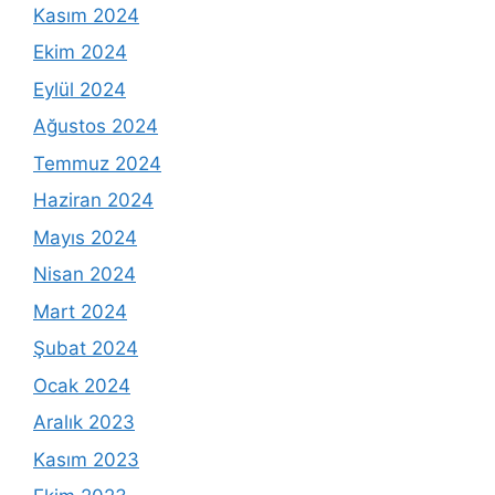
Kasım 2024
Ekim 2024
Eylül 2024
Ağustos 2024
Temmuz 2024
Haziran 2024
Mayıs 2024
Nisan 2024
Mart 2024
Şubat 2024
Ocak 2024
Aralık 2023
Kasım 2023