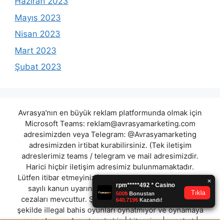
Haziran 2023
Mayıs 2023
Nisan 2023
Mart 2023
Şubat 2023
Avrasya'nın en büyük reklam platformunda olmak için
Microsoft Teams:
reklam@avrasyamarketing.com
adresimizden veya Telegram: @Avrasyamarketing
adresimizden irtibat kurabilirsiniz. (Tek iletişim
adreslerimiz teams / telegram ve mail adresimizdir.
Harici hiçbir iletişim adresimiz bulunmamaktadır.
Lütfen itibar etmeyiniz.) Türkiye yasalarına göre 7258
sayılı kanun uyarınca yasa dışı bahis oynamanın
cezaları mevcuttur. Şu an bulunduğunuz site hiç bir
şekilde illegal bahis oyunları oynatmıyor ve oynamaya