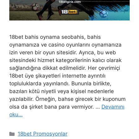
18bet bahis oynama seobahis, bahis
oynamanıza ve casino oyunlarını oynamanıza
izin veren bir oyun sitesidir. Ayrıca, bu web
sitesindeki hizmet kategorilerinin kalıcı olarak
sağlandığına dikkat edilmelidir. Her çevrimiçi
18bet üye şikayetleri internette ayrıntılı
topluluklarda yayınlandı. Bununla birlikte,
bazıları kötü niyetli veya kişisel nedenlerle
yazılabilir. Örneğin, bahse girecek bir kuponum
olsa da şirket bana para vermiyor. …
Devamını
oku…
Kategoriler
18bet Promosyonlar