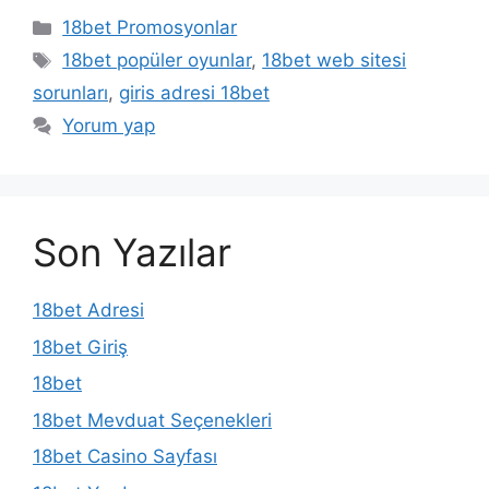
Kategoriler
18bet Promosyonlar
Etiketler
18bet popüler oyunlar
,
18bet web sitesi
sorunları
,
giris adresi 18bet
Yorum yap
Son Yazılar
18bet Adresi
18bet Giriş
18bet
18bet Mevduat Seçenekleri
18bet Casino Sayfası