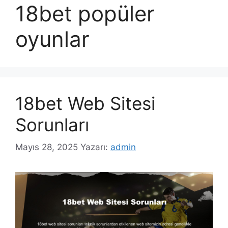
18bet popüler
oyunlar
18bet Web Sitesi
Sorunları
Mayıs 28, 2025
Yazarı:
admin