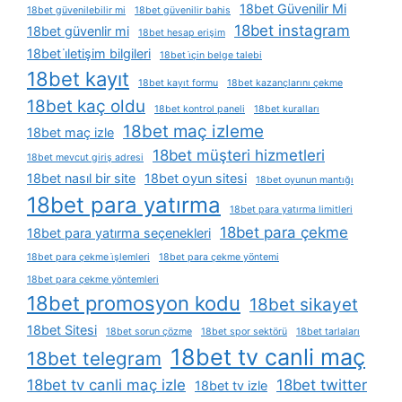
18bet Güvenilir Mi
18bet güvenilebilir mi
18bet güvenilir bahis
18bet instagram
18bet güvenlir mi
18bet hesap erişim
18bet i̇letişim bilgileri
18bet i̇çin belge talebi
18bet kayıt
18bet kayıt formu
18bet kazançlarını çekme
18bet kaç oldu
18bet kontrol paneli
18bet kuralları
18bet maç izleme
18bet maç izle
18bet müşteri hizmetleri
18bet mevcut giriş adresi
18bet nasıl bir site
18bet oyun sitesi
18bet oyunun mantığı
18bet para yatırma
18bet para yatırma limitleri
18bet para çekme
18bet para yatırma seçenekleri
18bet para çekme i̇şlemleri
18bet para çekme yöntemi
18bet para çekme yöntemleri
18bet promosyon kodu
18bet sikayet
18bet Sitesi
18bet sorun çözme
18bet spor sektörü
18bet tarlaları
18bet tv canli maç
18bet telegram
18bet tv canli maç izle
18bet twitter
18bet tv izle