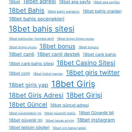
18bet adresi
18bet
18bet ana sayfa
18bet ana sayfası
18bet Bahis
18bet bahis oranları
18bet bahis meraklısı
18bet bahis seçenekleri
18bet bahis sitesi
18bet bahisçiler, hizmete aktif
18bet bingo bingo oyunu
18bet bonus
18bet bingo oyunu
18bet bonusu
18bet canli
18bet canli destek
18bet canlı bahis
18bet Casino Sitesi
18bet canlı bahis sitesi
18bet giris twitter
18bet com
18bet futbol maçları
18bet Giriş
18bet giris yap
18bet Girişi
18bet Giriş Adresi
18bet Güncel
18bet güncel adresi
18bet Güvenilir Mi
18bet güvenilebilir mi
18bet güvenilir bahis
18bet instagram
18bet güvenlir mi
18bet hesap erişim
18bet i̇letişim bilgileri
18bet i̇çin belge talebi