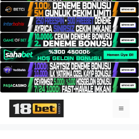
İçeriğe
atla
Menü