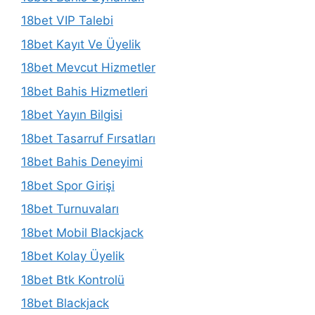
18bet VIP Talebi
18bet Kayıt Ve Üyelik
18bet Mevcut Hizmetler
18bet Bahis Hizmetleri
18bet Yayın Bilgisi
18bet Tasarruf Fırsatları
18bet Bahis Deneyimi
18bet Spor Girişi
18bet Turnuvaları
18bet Mobil Blackjack
18bet Kolay Üyelik
18bet Btk Kontrolü
18bet Blackjack