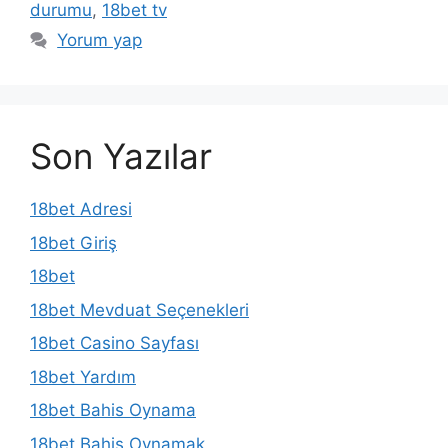
durumu
,
18bet tv
Yorum yap
Son Yazılar
18bet Adresi
18bet Giriş
18bet
18bet Mevduat Seçenekleri
18bet Casino Sayfası
18bet Yardım
18bet Bahis Oynama
18bet Bahis Oynamak