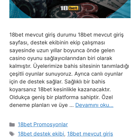
18bet mevcut giriş durumu 18bet mevcut giriş
sayfası, destek ekibinin ekip çalışması
sayesinde uzun yıllar boyunca önde gelen
casino oyunu sağlayıcılarından biri olarak
kalmıştır. Üyelerimize bahis sitesinin tanımladığı
çeşitli oyunlar sunuyoruz. Ayrıca canlı oyunlar
için de destek sağlar. Sağlıklı bir bahis
koyarsanız 18bet kesinlikle kazanacaktır.
Oldukça geniş bir platforma sahiptir. Özel
deneme planları ve üye …
Devamını oku…
Kategoriler
18bet Promosyonlar
Etiketler
18bet destek ekibi
,
18bet mevcut giriş