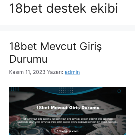
18bet destek ekibi
18bet Mevcut Giriş
Durumu
Kasım 11, 2023
Yazarı:
admin