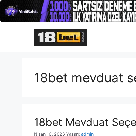
İçeriğe
atla
18bet mevduat s
18bet Mevduat Seçe
Nisan 16, 2026
Yazarı:
admin