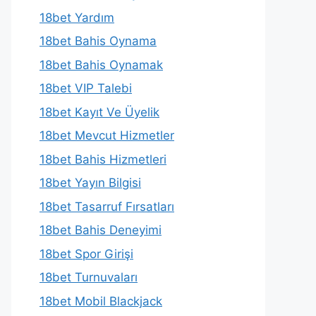
18bet Yardım
18bet Bahis Oynama
18bet Bahis Oynamak
18bet VIP Talebi
18bet Kayıt Ve Üyelik
18bet Mevcut Hizmetler
18bet Bahis Hizmetleri
18bet Yayın Bilgisi
18bet Tasarruf Fırsatları
18bet Bahis Deneyimi
18bet Spor Girişi
18bet Turnuvaları
18bet Mobil Blackjack