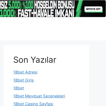
Son Yazılar
18bet Adresi
18bet Giriş
18bet
18bet Mevduat Seçenekleri
18bet Casino Sayfası