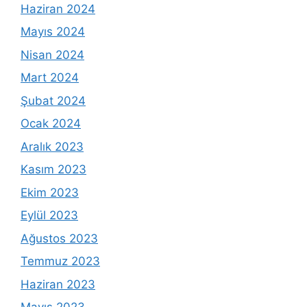
Haziran 2024
Mayıs 2024
Nisan 2024
Mart 2024
Şubat 2024
Ocak 2024
Aralık 2023
Kasım 2023
Ekim 2023
Eylül 2023
Ağustos 2023
Temmuz 2023
Haziran 2023