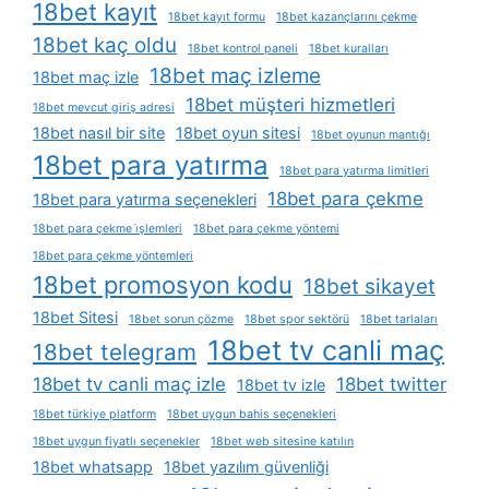
18bet kayıt
18bet kayıt formu
18bet kazançlarını çekme
18bet kaç oldu
18bet kontrol paneli
18bet kuralları
18bet maç izleme
18bet maç izle
18bet müşteri hizmetleri
18bet mevcut giriş adresi
18bet nasıl bir site
18bet oyun sitesi
18bet oyunun mantığı
18bet para yatırma
18bet para yatırma limitleri
18bet para çekme
18bet para yatırma seçenekleri
18bet para çekme i̇şlemleri
18bet para çekme yöntemi
18bet para çekme yöntemleri
18bet promosyon kodu
18bet sikayet
18bet Sitesi
18bet sorun çözme
18bet spor sektörü
18bet tarlaları
18bet tv canli maç
18bet telegram
18bet tv canli maç izle
18bet twitter
18bet tv izle
18bet türkiye platform
18bet uygun bahis seçenekleri
18bet uygun fiyatlı seçenekler
18bet web sitesine katılın
18bet whatsapp
18bet yazılım güvenliği