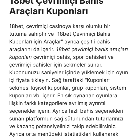
18bet Çevrimiçi Bahis
Araçları Kuponları
18bet, çevrimiçi casinoya karşı olumlu bir
tutuma sahiptir ve “18bet Çevrimiçi Bahis
Kuponları için Araçlar” ayrıca çeşitli bahis
araçlarını da içerir.
18bet çevrimiçi bahis araçları
kuponları
çevrimiçi bahis, spor bahisleri ve
çevrimiçi bahisler için sekmeler sunar.
Kuponunuzu saniyeler içinde yüklemek için oyun
içi fiyata tıklayın. Sağ taraftaki “Kuponlar”
sekmesi kişisel kuponlar, grup kuponları, sistem
kuponları vb. içerir. En sık oynanan oyunlara
ilişkin farklı kategorilere ayrılmış ayrıntılı
seçenekler içerir. Ayrıca hızlı bahis seçenekleri
sunan platformun sağ sütunundan tutarlarınızı
ve kazanç potansiyelinizi takip edebilirsiniz.
Ayrıca orta menüdeki istatistikleri kullanarak