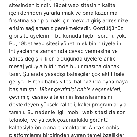
sitesinden biridir. 18bet web sitesinin kaliteli
içeriklerinden yararlanmak ve para kazanma
fırsatına sahip olmak için mevcut giriş adresinize
erişim sağlamanız gerekmektedir. Gördüğünüz
gibi site üyelerinin bu konuda hiçbir sorunu yok.
Bu, 18bet web sitesi yönetim ekibinin üyelerin
ihtiyaçlarına zamanında cevap vermesine ve
adres değişiklikleri olduğunda üyelere anlık
mesaj yoluyla bildirimde bulunmasına olanak
tanır. Şu anda yasadışı bahisçiler çok aktif hale
geliyor. Birçok bahis sitesi halihazırda oynamaya
başlamıştır.
18bet çevrimiçi bahis seçenekleri
,
çevrimiçi casino sitelerinin lisanslanmasını
destekleyen yüksek kaliteli, kalıcı programlarıyla
tanınır. Bu nedenle ilgili mobil web sitesi de son
teknoloji ve yüksek çözünürlüklü görüntü
kalitesiyle ön plana çıkmaktadır. Ancak bahis
platformlarını birbirinden ayıran temel özellikler