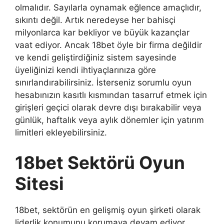
olmalıdır. Sayılarla oynamak eğlence amaçlıdır,
sıkıntı değil. Artık neredeyse her bahisçi
milyonlarca kar bekliyor ve büyük kazançlar
vaat ediyor. Ancak 18bet öyle bir firma değildir
ve kendi geliştirdiğiniz sistem sayesinde
üyeliğinizi kendi ihtiyaçlarınıza göre
sınırlandırabilirsiniz. İsterseniz sorumlu oyun
hesabınızın kasıtlı kısmından tasarruf etmek için
girişleri geçici olarak devre dışı bırakabilir veya
günlük, haftalık veya aylık dönemler için yatırım
limitleri ekleyebilirsiniz.
18bet Sektörü Oyun
Sitesi
18bet, sektörün en gelişmiş oyun şirketi olarak
liderlik konumunu korumaya devam ediyor.