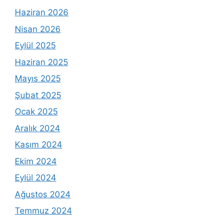
Haziran 2026
Nisan 2026
Eylül 2025
Haziran 2025
Mayıs 2025
Şubat 2025
Ocak 2025
Aralık 2024
Kasım 2024
Ekim 2024
Eylül 2024
Ağustos 2024
Temmuz 2024