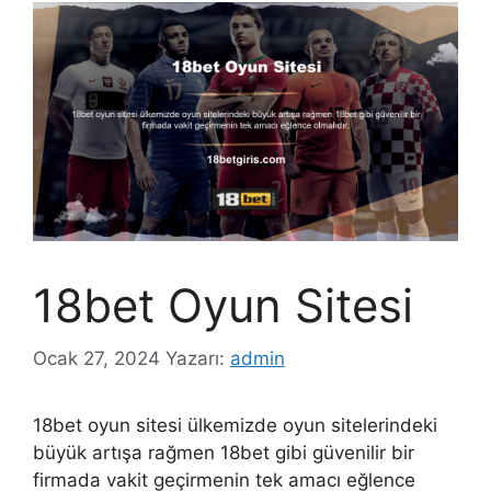
18bet Oyun Sitesi
Ocak 27, 2024
Yazarı:
admin
18bet oyun sitesi ülkemizde oyun sitelerindeki
büyük artışa rağmen 18bet gibi güvenilir bir
firmada vakit geçirmenin tek amacı eğlence