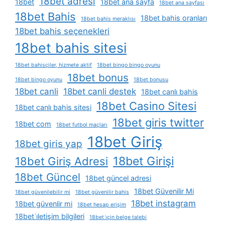
18bet adresi
18bet
18bet ana sayfa
18bet ana sayfası
18bet Bahis
18bet bahis oranları
18bet bahis meraklısı
18bet bahis seçenekleri
18bet bahis sitesi
18bet bahisçiler, hizmete aktif
18bet bingo bingo oyunu
18bet bonus
18bet bingo oyunu
18bet bonusu
18bet canli
18bet canli destek
18bet canlı bahis
18bet Casino Sitesi
18bet canlı bahis sitesi
18bet giris twitter
18bet com
18bet futbol maçları
18bet Giriş
18bet giris yap
18bet Girişi
18bet Giriş Adresi
18bet Güncel
18bet güncel adresi
18bet Güvenilir Mi
18bet güvenilebilir mi
18bet güvenilir bahis
18bet instagram
18bet güvenlir mi
18bet hesap erişim
18bet i̇letişim bilgileri
18bet i̇çin belge talebi