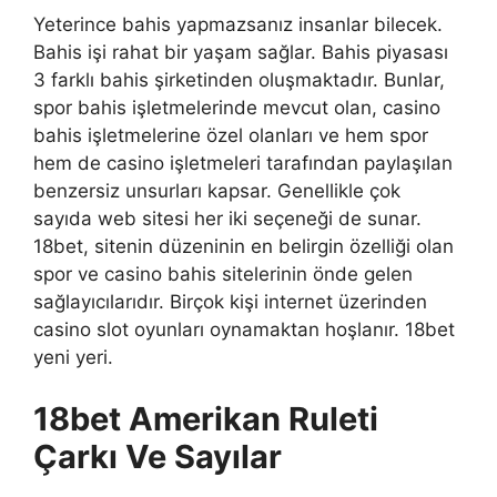
Yeterince bahis yapmazsanız insanlar bilecek.
Bahis işi rahat bir yaşam sağlar. Bahis piyasası
3 farklı bahis şirketinden oluşmaktadır. Bunlar,
spor bahis işletmelerinde mevcut olan, casino
bahis işletmelerine özel olanları ve hem spor
hem de casino işletmeleri tarafından paylaşılan
benzersiz unsurları kapsar. Genellikle çok
sayıda web sitesi her iki seçeneği de sunar.
18bet, sitenin düzeninin en belirgin özelliği olan
spor ve casino bahis sitelerinin önde gelen
sağlayıcılarıdır. Birçok kişi internet üzerinden
casino slot oyunları oynamaktan hoşlanır. 18bet
yeni yeri.
18bet Amerikan Ruleti
Çarkı Ve Sayılar