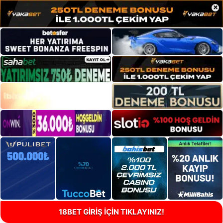
×
18BET GİRİŞ İÇİN TIKLAYINIZ!