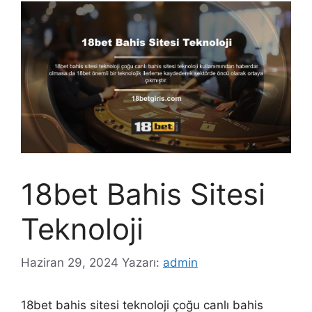
18bet Bahis Sitesi
Teknoloji
Haziran 29, 2024
Yazarı:
admin
18bet bahis sitesi teknoloji çoğu canlı bahis