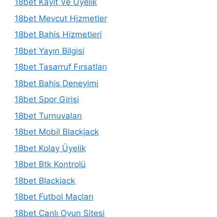
18bet Kayıt Ve Üyelik
18bet Mevcut Hizmetler
18bet Bahis Hizmetleri
18bet Yayın Bilgisi
18bet Tasarruf Fırsatları
18bet Bahis Deneyimi
18bet Spor Girişi
18bet Turnuvaları
18bet Mobil Blackjack
18bet Kolay Üyelik
18bet Btk Kontrolü
18bet Blackjack
18bet Futbol Maçları
18bet Canlı Oyun Sitesi