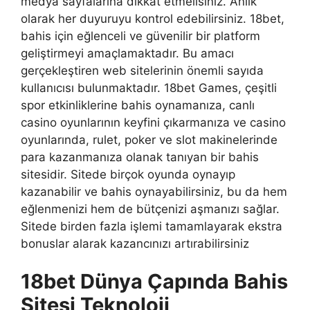
medya sayfalarına dikkat etmelisiniz. Anlık
olarak her duyuruyu kontrol edebilirsiniz. 18bet,
bahis için eğlenceli ve güvenilir bir platform
geliştirmeyi amaçlamaktadır. Bu amacı
gerçekleştiren web sitelerinin önemli sayıda
kullanıcısı bulunmaktadır. 18bet Games, çeşitli
spor etkinliklerine bahis oynamanıza, canlı
casino oyunlarının keyfini çıkarmanıza ve casino
oyunlarında, rulet, poker ve slot makinelerinde
para kazanmanıza olanak tanıyan bir bahis
sitesidir. Sitede birçok oyunda oynayıp
kazanabilir ve bahis oynayabilirsiniz, bu da hem
eğlenmenizi hem de bütçenizi aşmanızı sağlar.
Sitede birden fazla işlemi tamamlayarak ekstra
bonuslar alarak kazancınızı artırabilirsiniz
18bet Dünya Çapında Bahis
Sitesi Teknoloji