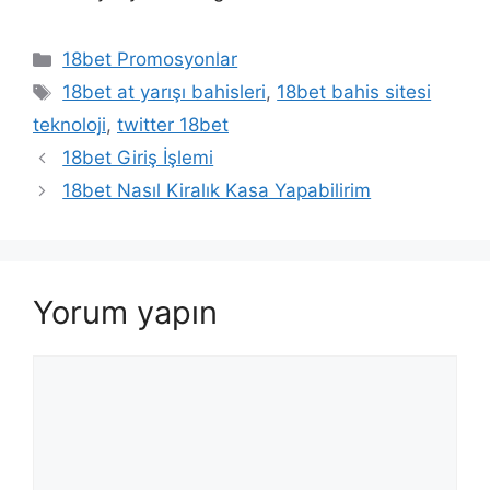
Kategoriler
18bet Promosyonlar
Etiketler
18bet at yarışı bahisleri
,
18bet bahis sitesi
teknoloji
,
twitter 18bet
18bet Giriş İşlemi
18bet Nasıl Kiralık Kasa Yapabilirim
Yorum yapın
Yorum