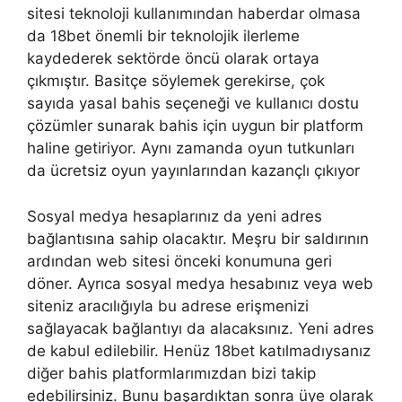
sitesi teknoloji kullanımından haberdar olmasa
da 18bet önemli bir teknolojik ilerleme
kaydederek sektörde öncü olarak ortaya
çıkmıştır. Basitçe söylemek gerekirse, çok
sayıda yasal bahis seçeneği ve kullanıcı dostu
çözümler sunarak bahis için uygun bir platform
haline getiriyor. Aynı zamanda oyun tutkunları
da ücretsiz oyun yayınlarından kazançlı çıkıyor
Sosyal medya hesaplarınız da yeni adres
bağlantısına sahip olacaktır. Meşru bir saldırının
ardından web sitesi önceki konumuna geri
döner. Ayrıca sosyal medya hesabınız veya web
siteniz aracılığıyla bu adrese erişmenizi
sağlayacak bağlantıyı da alacaksınız. Yeni adres
de kabul edilebilir. Henüz 18bet katılmadıysanız
diğer bahis platformlarımızdan bizi takip
edebilirsiniz. Bunu başardıktan sonra üye olarak