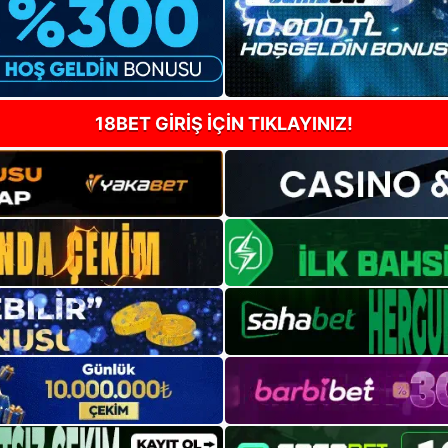
18BET GİRİŞ İÇİN TIKLAYINIZ!