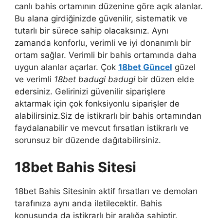
canlı bahis ortamının düzenine göre açık alanlar.
Bu alana girdiğinizde güvenilir, sistematik ve
tutarlı bir sürece sahip olacaksınız. Aynı
zamanda konforlu, verimli ve iyi donanımlı bir
ortam sağlar. Verimli bir bahis ortamında daha
uygun alanlar açarlar. Çok
18bet Güncel
güzel
ve verimli
18bet badugi badugi
bir düzen elde
edersiniz. Gelirinizi güvenilir siparişlere
aktarmak için çok fonksiyonlu siparişler de
alabilirsiniz.Siz de istikrarlı bir bahis ortamından
faydalanabilir ve mevcut fırsatları istikrarlı ve
sorunsuz bir düzende dağıtabilirsiniz.
18bet Bahis Sitesi
18bet Bahis Sitesinin aktif fırsatları ve demoları
tarafınıza aynı anda iletilecektir. Bahis
konusunda da istikrarlı bir aralığa sahiptir.