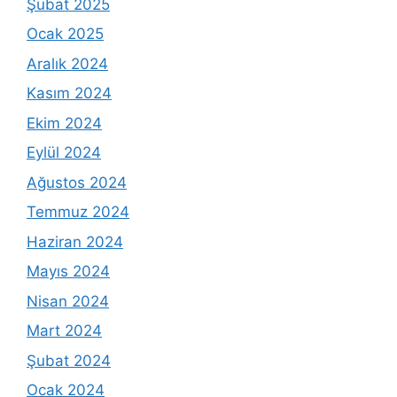
Şubat 2025
Ocak 2025
Aralık 2024
Kasım 2024
Ekim 2024
Eylül 2024
Ağustos 2024
Temmuz 2024
Haziran 2024
Mayıs 2024
Nisan 2024
Mart 2024
Şubat 2024
Ocak 2024