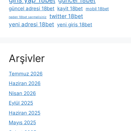
güncel 18bet
güncel adresi 18bet
kayit 18bet
mobil 18bet
twitter 18bet
neden 18bet seçmelisiniz
yeni adresi 18bet
yeni giris 18bet
Arşivler
Temmuz 2026
Haziran 2026
Nisan 2026
Eylül 2025
Haziran 2025
Mayıs 2025