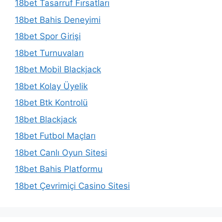
18bet Tasarruf Fırsatları
18bet Bahis Deneyimi
18bet Spor Girişi
18bet Turnuvaları
18bet Mobil Blackjack
18bet Kolay Üyelik
18bet Btk Kontrolü
18bet Blackjack
18bet Futbol Maçları
18bet Canlı Oyun Sitesi
18bet Bahis Platformu
18bet Çevrimiçi Casino Sitesi