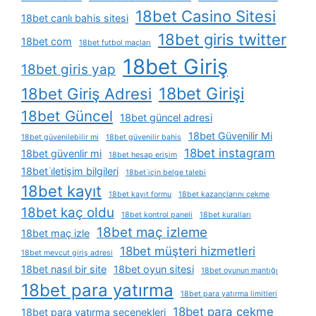
18bet Casino Sitesi
18bet canlı bahis sitesi
18bet giris twitter
18bet com
18bet futbol maçları
18bet Giriş
18bet giris yap
18bet Girişi
18bet Giriş Adresi
18bet Güncel
18bet güncel adresi
18bet Güvenilir Mi
18bet güvenilebilir mi
18bet güvenilir bahis
18bet instagram
18bet güvenlir mi
18bet hesap erişim
18bet i̇letişim bilgileri
18bet i̇çin belge talebi
18bet kayıt
18bet kayıt formu
18bet kazançlarını çekme
18bet kaç oldu
18bet kontrol paneli
18bet kuralları
18bet maç izleme
18bet maç izle
18bet müşteri hizmetleri
18bet mevcut giriş adresi
18bet nasıl bir site
18bet oyun sitesi
18bet oyunun mantığı
18bet para yatırma
18bet para yatırma limitleri
18bet para çekme
18bet para yatırma seçenekleri