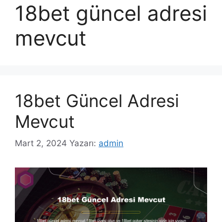
18bet güncel adresi
mevcut
18bet Güncel Adresi
Mevcut
Mart 2, 2024
Yazarı:
admin