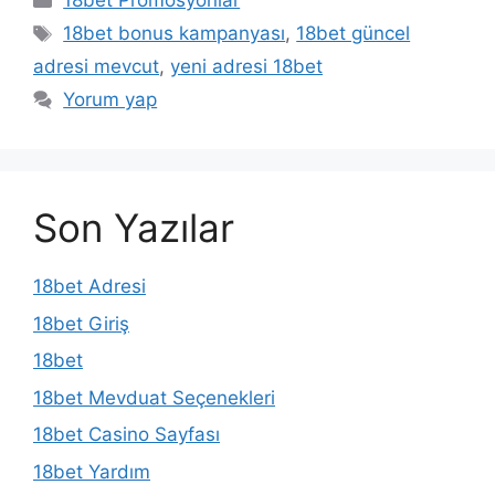
18bet Promosyonlar
Etiketler
18bet bonus kampanyası
,
18bet güncel
adresi mevcut
,
yeni adresi 18bet
Yorum yap
Son Yazılar
18bet Adresi
18bet Giriş
18bet
18bet Mevduat Seçenekleri
18bet Casino Sayfası
18bet Yardım