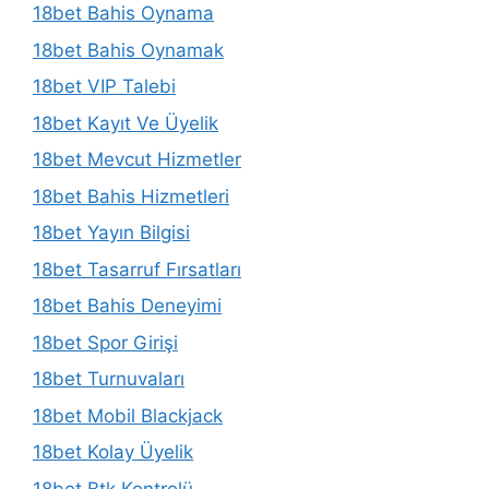
18bet Bahis Oynama
18bet Bahis Oynamak
18bet VIP Talebi
18bet Kayıt Ve Üyelik
18bet Mevcut Hizmetler
18bet Bahis Hizmetleri
18bet Yayın Bilgisi
18bet Tasarruf Fırsatları
18bet Bahis Deneyimi
18bet Spor Girişi
18bet Turnuvaları
18bet Mobil Blackjack
18bet Kolay Üyelik
18bet Btk Kontrolü