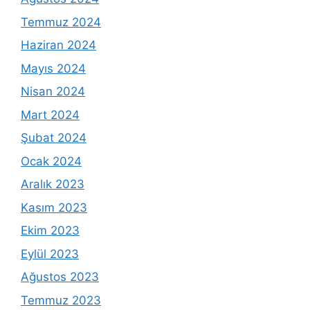
Temmuz 2024
Haziran 2024
Mayıs 2024
Nisan 2024
Mart 2024
Şubat 2024
Ocak 2024
Aralık 2023
Kasım 2023
Ekim 2023
Eylül 2023
Ağustos 2023
Temmuz 2023