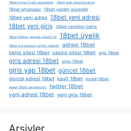
18bet uygun fiyatlı seçenekler
18bet web sitesine katılın
18bet whatsapp
18bet yazılım güvenliği
18bet yeni adresi
18bet yeni adres
18bet yeni giriş
18bet çevrimiçi bahis
18bet üyelik
18bet ödeme yapmak güvenli mi
adresi 18bet
18bet üye olmanın şartları nelerdir
bahis sitesi 18bet
casino sitesi 18bet
giris 18bet
giris adresi 18bet
girisi 18bet
giris yap 18bet
güncel 18bet
güncel adresi 18bet
kayit 18bet
mobil 18bet
twitter 18bet
neden 18bet seçmelisiniz
yeni adresi 18bet
yeni giris 18bet
Arşivler