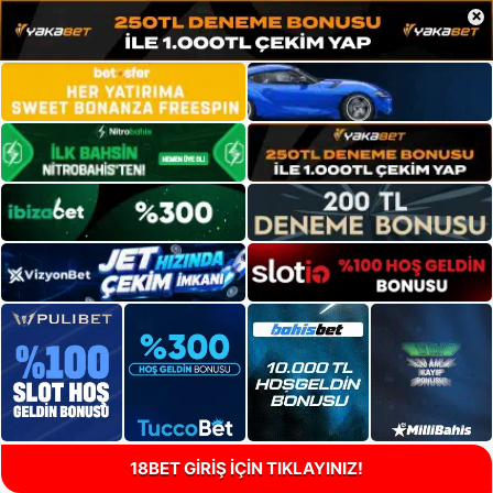
×
18BET GİRİŞ İÇİN TIKLAYINIZ!