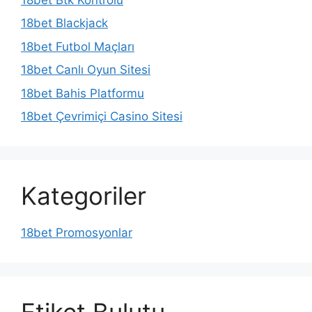
18bet Blackjack
18bet Futbol Maçları
18bet Canlı Oyun Sitesi
18bet Bahis Platformu
18bet Çevrimiçi Casino Sitesi
Kategoriler
18bet Promosyonlar