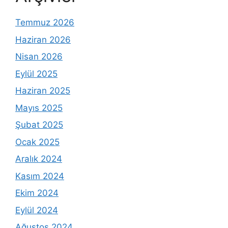
Temmuz 2026
Haziran 2026
Nisan 2026
Eylül 2025
Haziran 2025
Mayıs 2025
Şubat 2025
Ocak 2025
Aralık 2024
Kasım 2024
Ekim 2024
Eylül 2024
Ağustos 2024