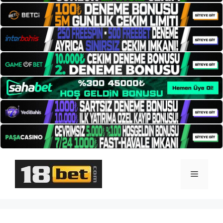
İçeriğe
atla
Menü