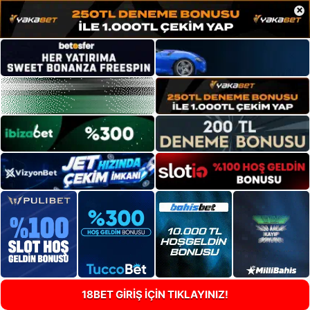
×
18BET GİRİŞ İÇİN TIKLAYINIZ!