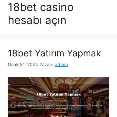
18bet casino
hesabı açın
18bet Yatırım Yapmak
Ocak 31, 2024
Yazarı:
admin