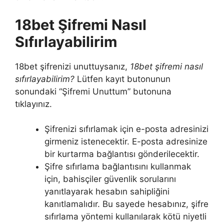
18bet Şifremi Nasıl
Sıfırlayabilirim
18bet şifrenizi unuttuysanız,
18bet şifremi nasıl
sıfırlayabilirim?
Lütfen kayıt butonunun
sonundaki “Şifremi Unuttum” butonuna
tıklayınız.
Şifrenizi sıfırlamak için e-posta adresinizi
girmeniz istenecektir. E-posta adresinize
bir kurtarma bağlantısı gönderilecektir.
Şifre sıfırlama bağlantısını kullanmak
için, bahisçiler güvenlik sorularını
yanıtlayarak hesabın sahipliğini
kanıtlamalıdır. Bu sayede hesabınız, şifre
sıfırlama yöntemi kullanılarak kötü niyetli