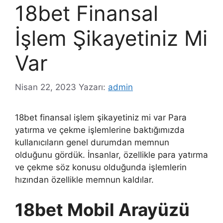
18bet Finansal
İşlem Şikayetiniz Mi
Var
Nisan 22, 2023
Yazarı:
admin
18bet finansal işlem şikayetiniz mi var Para
yatırma ve çekme işlemlerine baktığımızda
kullanıcıların genel durumdan memnun
olduğunu gördük. İnsanlar, özellikle para yatırma
ve çekme söz konusu olduğunda işlemlerin
hızından özellikle memnun kaldılar.
18bet Mobil Arayüzü