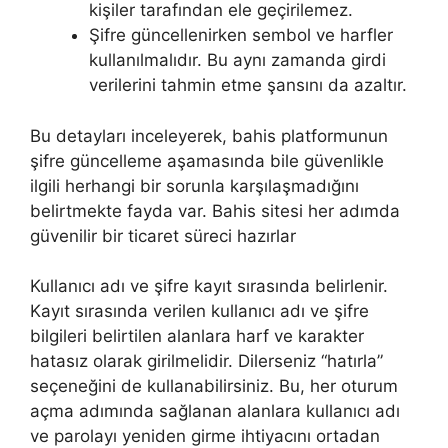
kişiler tarafından ele geçirilemez.
Şifre güncellenirken sembol ve harfler
kullanılmalıdır. Bu aynı zamanda girdi
verilerini tahmin etme şansını da azaltır.
Bu detayları inceleyerek, bahis platformunun
şifre güncelleme aşamasında bile güvenlikle
ilgili herhangi bir sorunla karşılaşmadığını
belirtmekte fayda var. Bahis sitesi her adımda
güvenilir bir ticaret süreci hazırlar
Kullanıcı adı ve şifre kayıt sırasında belirlenir.
Kayıt sırasında verilen kullanıcı adı ve şifre
bilgileri belirtilen alanlara harf ve karakter
hatasız olarak girilmelidir. Dilerseniz “hatırla”
seçeneğini de kullanabilirsiniz. Bu, her oturum
açma adımında sağlanan alanlara kullanıcı adı
ve parolayı yeniden girme ihtiyacını ortadan