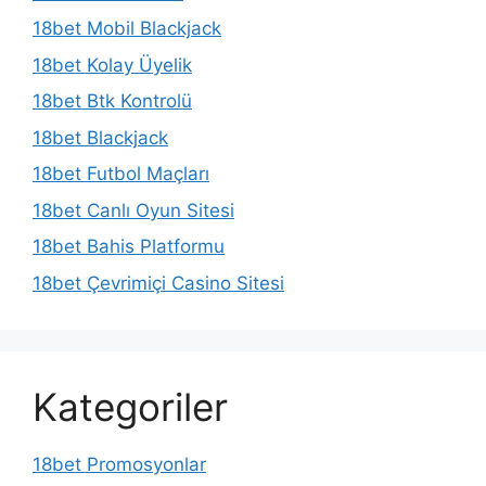
18bet Mobil Blackjack
18bet Kolay Üyelik
18bet Btk Kontrolü
18bet Blackjack
18bet Futbol Maçları
18bet Canlı Oyun Sitesi
18bet Bahis Platformu
18bet Çevrimiçi Casino Sitesi
Kategoriler
18bet Promosyonlar