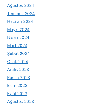
Ağustos 2024
Temmuz 2024
Haziran 2024
Mayıs 2024
Nisan 2024
Mart 2024
Şubat 2024
Ocak 2024
Aralık 2023
Kasım 2023
Ekim 2023
Eylül 2023
Ağustos 2023