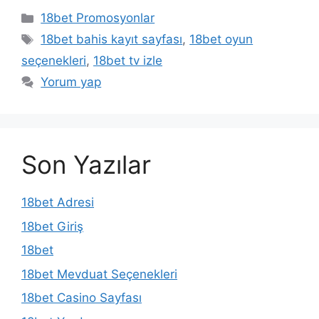
Kategoriler
18bet Promosyonlar
Etiketler
18bet bahis kayıt sayfası
,
18bet oyun
seçenekleri
,
18bet tv izle
Yorum yap
Son Yazılar
18bet Adresi
18bet Giriş
18bet
18bet Mevduat Seçenekleri
18bet Casino Sayfası