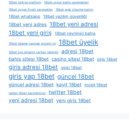
18bet türkiye platform
18bet uygun bahis seçenekleri
18bet uygun fiyatlı seçenekler
18bet web sitesine katılın
18bet whatsapp
18bet yazılım güvenliği
18bet yeni adresi
18bet yeni adres
18bet yeni giriş
18bet çevrimiçi bahis
18bet üyelik
18bet ödeme yapmak güvenli mi
adresi 18bet
18bet üye olmanın şartları nelerdir
bahis sitesi 18bet
casino sitesi 18bet
giris 18bet
giris adresi 18bet
girisi 18bet
giris yap 18bet
güncel 18bet
güncel adresi 18bet
kayit 18bet
mobil 18bet
twitter 18bet
neden 18bet seçmelisiniz
yeni adresi 18bet
yeni giris 18bet