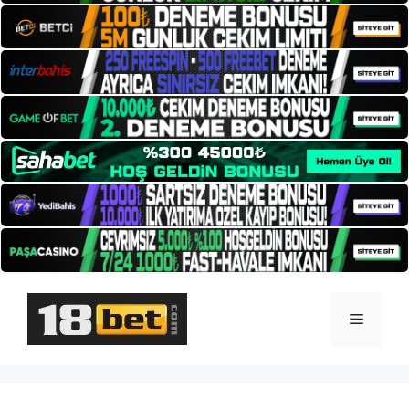
İçeriğe
atla
Menü