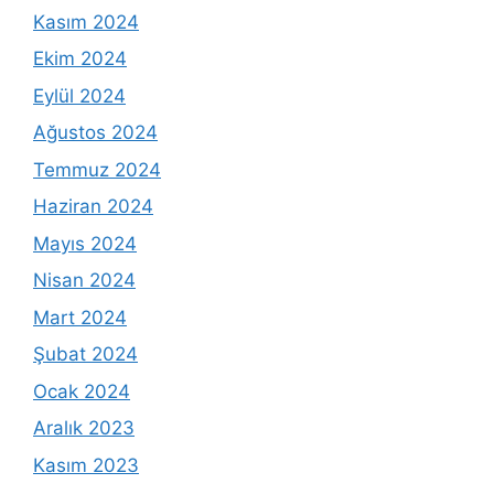
Kasım 2024
Ekim 2024
Eylül 2024
Ağustos 2024
Temmuz 2024
Haziran 2024
Mayıs 2024
Nisan 2024
Mart 2024
Şubat 2024
Ocak 2024
Aralık 2023
Kasım 2023